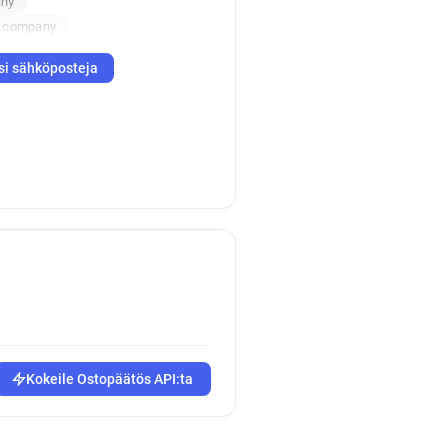
any
g.company
si sähköposteja
Kokeile Ostopäätös API:ta