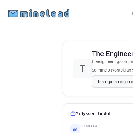
The Enginee
theengineering.comp
T
Saimme
3
työntekijän 
Yrityksen Tiedot
TOIMIALA
—