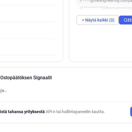
i*****@theengineering.comp
s***********@theengineerin
Näytä kaikki (3)
Et
Ostopäätöksen Signaalit
eja…
istä tahansa yrityksestä
API:n tai hallintapaneelin kautta.