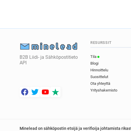
RESURSSIT
B2B Liidi- ja Sähköpostitieto
Tila
API
Blogi
Hinnoittelu
Suosittelut
Ota yhteyttä
Yrityshakemisto
Minelead on sähköpostin etsijä ja verifioija johtamista rik