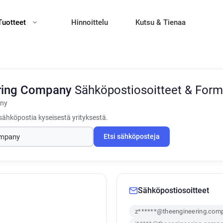
Tuotteet
Hinnoittelu
Kutsu & Tienaa
ring Company
Sähköpostiosoitteet & Form
any
sähköpostia kyseisestä yrityksestä.
Etsi sähköposteja
Sähköpostiosoitteet
z******@theengineering.com