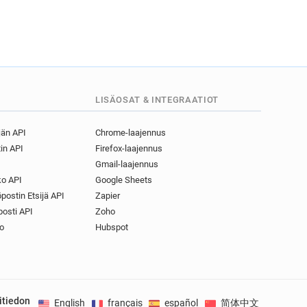
LISÄOSAT & INTEGRAATIOT
jän API
Chrome-laajennus
in API
Firefox-laajennus
Gmail-laajennus
o API
Google Sheets
postin Etsijä API
Zapier
osti API
Zoho
o
Hubspot
itiedon
English
français
español
简体中文
Deuts