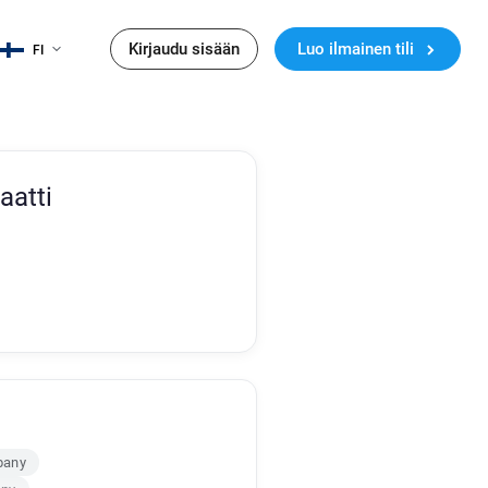
Kirjaudu sisään
Luo ilmainen tili
FI
aatti
pany