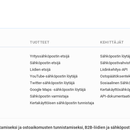
TUOTTEET
KEHITTÄJÄT
Yrityssähköpostin etsijä
Sähköpostin löytä
Sähköpostin etsijä
Sähköpostivahvist
Liidien etsijä
Liidinkehitys-API
YouTube-sähköpostin löytäjä
Ostopäätöksentek
Twitter-sähköpostin löytäjä
Sosiaalinen Sähkö
Google Maps -sähköpostin löytäjä
Kertakäyttösähköp
Sähköpostin varmistaja
API-dokumentaati
Kertakäyttöisen sähköpostin tunnistaja
astamiseksi ja ostoaikomusten tunnistamiseksi, B2B-liidien ja sähköpost