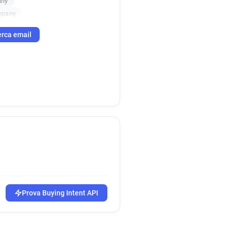
any
mpany
rca email
Prova Buying Intent API