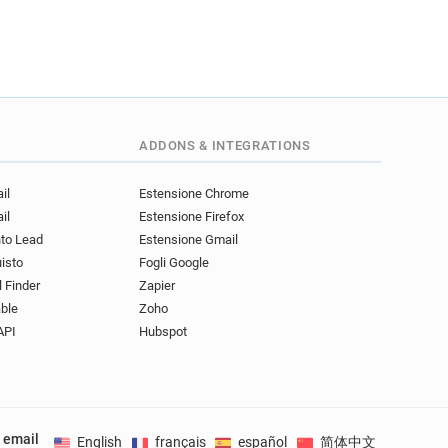
ADDONS & INTEGRATIONS
il
Estensione Chrome
il
Estensione Firefox
nto Lead
Estensione Gmail
uisto
Fogli Google
l Finder
Zapier
ble
Zoho
API
Hubspot
e email
English
français
español
简体中文
Deuts