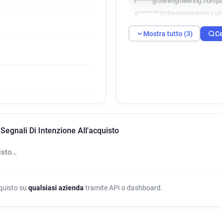
r*****@theengineering.comp
q*******@theengineering.co
Mostra tutto (3)
Ce
egnali Di Intenzione All'acquisto
isto…
cquisto su
qualsiasi azienda
tramite API o dashboard.