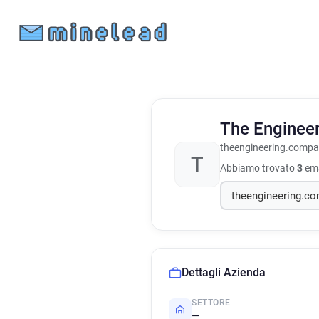
The Enginee
theengineering.comp
T
Abbiamo trovato
3
ema
Dettagli Azienda
SETTORE
—