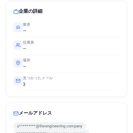
企業の詳細
業界
—
従業員
—
場所
—
見つかったメール
3
メールアドレス
u*********@theengineering.company