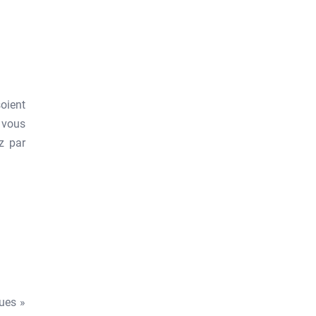
oient
- vous
z par
ues »