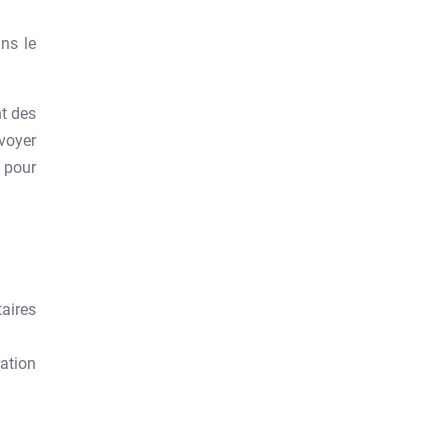
ans le
nt des
voyer
e pour
taires
ation