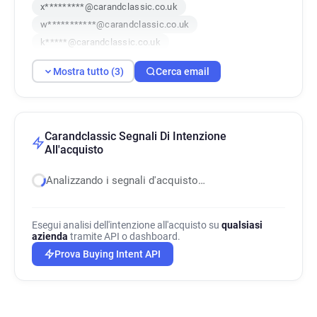
x*********@carandclassic.co.uk
w***********@carandclassic.co.uk
k*****@carandclassic.co.uk
Mostra tutto (3)
Cerca email
Carandclassic Segnali Di Intenzione
All'acquisto
Analizzando i segnali d'acquisto…
Esegui analisi dell'intenzione all'acquisto su
qualsiasi
azienda
tramite API o dashboard.
Prova Buying Intent API