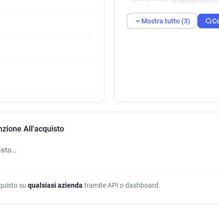
v************@radioworld.co
Mostra tutto (3)
Ce
nzione All'acquisto
isto…
cquisto su
qualsiasi azienda
tramite API o dashboard.