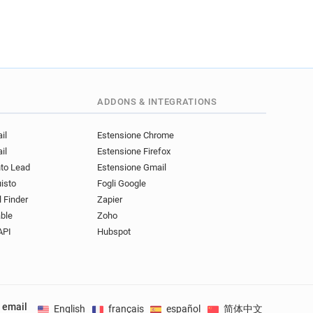
ADDONS & INTEGRATIONS
il
Estensione Chrome
il
Estensione Firefox
nto Lead
Estensione Gmail
uisto
Fogli Google
l Finder
Zapier
ble
Zoho
API
Hubspot
e email
English
français
español
简体中文
Deuts