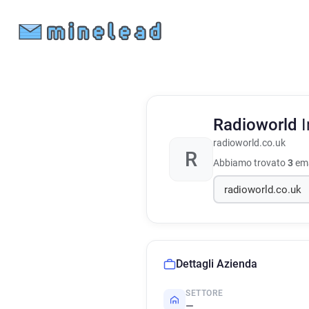
Radioworld
I
radioworld.co.uk
R
Abbiamo trovato
3
ema
Dettagli Azienda
SETTORE
—