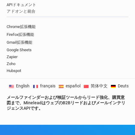
APIドキュメント
h**********@pagesjaunes.fr
アドオンと統合
d*******@pagesjaunes.fr
a*****@pagesjaunes.fr
y************@pagesjaunes.fr
Chrome拡張機能
b***********@pagesjaunes.fr
Firefox拡張機能
i********@pagesjaunes.fr
m******@pagesjaunes.fr
Gmail拡張機能
p**********@pagesjaunes.fr
Google Sheets
g*********@pagesjaunes.fr
Zapier
m***********@pagesjaunes.fr
Zoho
f*****@pagesjaunes.fr
Hubspot
q************@pagesjaunes.fr
d*******@pagesjaunes.fr
o*******@pagesjaunes.fr
English
français
español
简体中文
Deutsch
h******@pagesjaunes.fr
h********@pagesjaunes.fr
c*********@pagesjaunes.fr
g*****@pagesjaunes.fr
メールファインダーおよび検証ツールからリード強化、購買意
図まで、MineleadはウェブのB2Bリードおよびメールインテリ
y*******@pagesjaunes.fr
c*****@pagesjaunes.fr
ジェンスAPIです。
z*******@pagesjaunes.fr
v***********@pagesjaunes.fr
b*******@pagesjaunes.fr
v************@pagesjaunes.fr