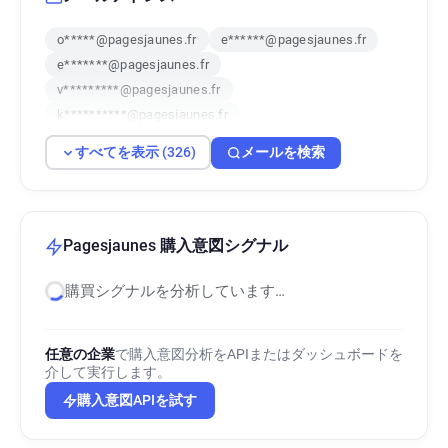
o*****@pagesjaunes.fr
e******@pagesjaunes.fr
e*******@pagesjaunes.fr
v*********@pagesjaunes.fr
k**********@pagesjaunes.fr
x*********@pagesjaunes.fr
r*****@pagesjaunes.fr
すべてを表示 (326)
メールを検索
s**********@pagesjaunes.fr
g*******@pagesjaunes.fr
w*****@pagesjaunes.fr
v******@pagesjaunes.fr
b*****@pagesjaunes.fr
z*******@pagesjaunes.fr
Pagesjaunes 購入意図シグナル
i*********@pagesjaunes.fr
購買シグナルを分析しています…
d************@pagesjaunes.fr
k*********@pagesjaunes.fr
x***********@pagesjaunes.fr
任意の企業
で購入意図分析をAPIまたはダッシュボードを
p**********@pagesjaunes.fr
介して実行します。
q********@pagesjaunes.fr
購入意図APIを試す
k*******@pagesjaunes.fr
s*********@pagesjaunes.fr