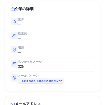
企業の詳細
業界
—
従業員
—
場所
—
見つかったメール
326
メールパターン
{lastname}@pagesjaunes.fr
メールアドレス