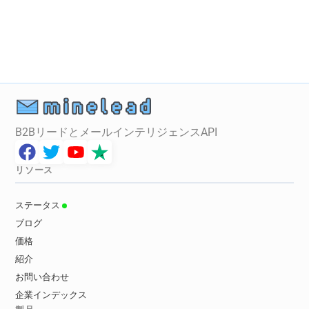
n************@pagesjaunes.fr
l***********@pagesjaunes.fr
a*****@pagesjaunes.fr
k**********@pagesjaunes.fr
l*********@pagesjaunes.fr
q******@pagesjaunes.fr
z*******@pagesjaunes.fr
s*********@pagesjaunes.fr
B2BリードとメールインテリジェンスAPI
d*******@pagesjaunes.fr
t******@pagesjaunes.fr
l********@pagesjaunes.fr
c************@pagesjaunes.fr
リソース
z**********@pagesjaunes.fr
g********@pagesjaunes.fr
ステータス
d************@pagesjaunes.fr
ブログ
a*********@pagesjaunes.fr
価格
a*********@pagesjaunes.fr
紹介
o*********@pagesjaunes.fr
お問い合わせ
z********@pagesjaunes.fr
企業インデックス
p**********@pagesjaunes.fr