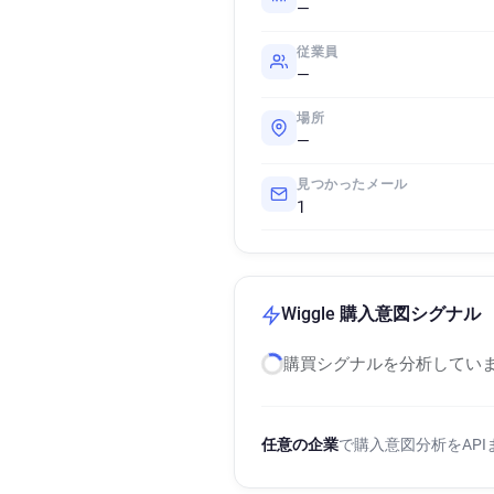
—
従業員
—
場所
—
見つかったメール
1
Wiggle 購入意図シグナル
購買シグナルを分析していま
任意の企業
で購入意図分析をAP