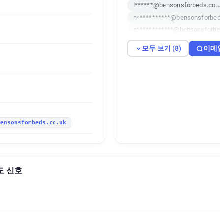
l******@bensonsforbeds.co.
n***********@bensonsforbed
e************@bensonsforbe
m*********@bensonsforbeds
모두 보기 (8)
이메
w***********@bensonsforbed
h*********@bensonsforbeds.
o********@bensonsforbeds.c
bensonsforbeds.co.uk
의도 신호