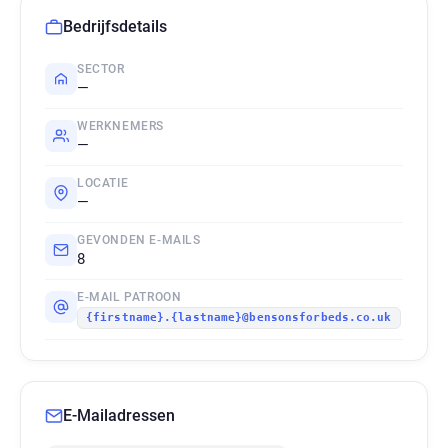
Bedrijfsdetails
SECTOR
—
WERKNEMERS
—
LOCATIE
—
GEVONDEN E-MAILS
8
E-MAIL PATROON
{firstname}.{lastname}@bensonsforbeds.co.uk
E-Mailadressen