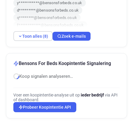
y***********@bensonsforbeds.co.uk
d*********@bensonsforbeds.co.uk
q********@bensonsforbeds.co.uk
f************@bensonsforbeds.co.uk
s********@bensonsforbeds.co.uk
Toon alles (8)
Zoek e-mails
f*********@bensonsforbeds.co.uk
e******@bensonsforbeds.co.uk
z***********@bensonsforbeds.co.uk
Bensons For Beds Koopintentie Signalering
Koop signalen analyseren…
Voer een koopintentie-analyse uit op
ieder bedrijf
via API
of dashboard.
Probeer Koopintentie API