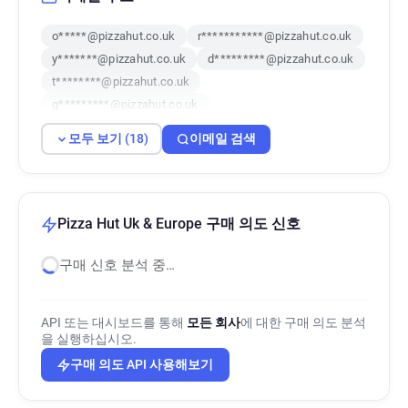
o*****@pizzahut.co.uk
r***********@pizzahut.co.uk
y*******@pizzahut.co.uk
d*********@pizzahut.co.uk
t********@pizzahut.co.uk
g*********@pizzahut.co.uk
l***********@pizzahut.co.uk
모두 보기 (18)
이메일 검색
u**********@pizzahut.co.uk
a*********@pizzahut.co.uk
b*****@pizzahut.co.uk
e*********@pizzahut.co.uk
x*****@pizzahut.co.uk
a**********@pizzahut.co.uk
Pizza Hut Uk & Europe 구매 의도 신호
l************@pizzahut.co.uk
구매 신호 분석 중…
s*********@pizzahut.co.uk
h******@pizzahut.co.uk
w*****@pizzahut.co.uk
t********@pizzahut.co.uk
API 또는 대시보드를 통해
모든 회사
에 대한 구매 의도 분석
을 실행하십시오.
구매 의도 API 사용해보기