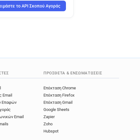
ιμάστε το API Σκοπού Αγοράς
ΣΤΈΣ
ΠΡΌΣΘΕΤΑ & ΕΝΣΩΜΑΤΏΣΕΙΣ
l
Επέκταση Chrome
ς Email
Επέκταση Firefox
ύ Επαφών
Επέκταση Gmail
γοράς
Google Sheets
ωνικών Email
Zapier
mails
Zoho
Hubspot