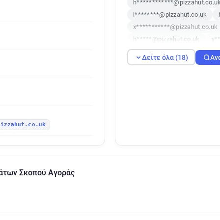
h************@pizzahut.co.u
i********@pizzahut.co.uk
x***********@pizzahut.co.uk
h*****@pizzahut.co.uk
y*
s*******@pizzahut.co.uk
Δείτε όλα (18)
Αν
e*********@pizzahut.co.uk
f*********@pizzahut.co.uk
e******@pizzahut.co.uk
z
e*****@pizzahut.co.uk
o*
pizzahut.co.uk
μάτων Σκοπού Αγοράς