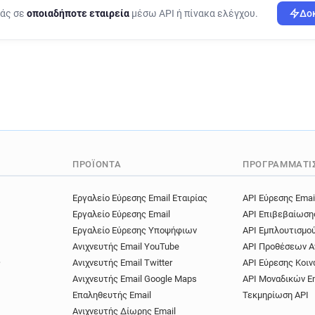
ράς σε
οποιαδήποτε εταιρεία
μέσω API ή πίνακα ελέγχου.
Δοκ
ΠΡΟΪΌΝΤΑ
ΠΡΟΓΡΑΜΜΑΤΙ
Εργαλείο Εύρεσης Email Εταιρίας
API Εύρεσης Emai
Εργαλείο Εύρεσης Email
API Επιβεβαίωση
Εργαλείο Εύρεσης Υποψήφιων
API Εμπλουτισμο
Ανιχνευτής Email YouTube
API Προθέσεων Α
ς
Ανιχνευτής Email Twitter
API Εύρεσης Κοιν
Ανιχνευτής Email Google Maps
API Μοναδικών E
Επαληθευτής Email
Τεκμηρίωση API
Ανιχνευτής Δίωρης Email