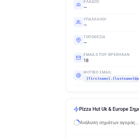
ΚΛΆΔΟΣ
—
ΥΠΆΛΛΗΛΟΙ
—
ΤΟΠΟΘΕΣΊΑ
—
EMAILS ΠΟΥ ΒΡΈΘΗΚΑΝ
18
ΜΟΤΊΒΟ EMAIL
{firstname}.{lastname}@
Pizza Hut Uk & Europe Ση
Ανάλυση σημάτων αγοράς…