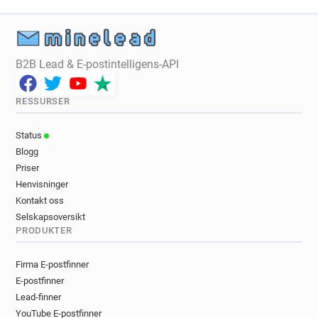
x************@ac-lille.fr
l***********@ac-lille.fr
r**********@ac-lille.fr
g*********@ac-lille.fr
z********@ac-lille.fr
i********@ac-lille.fr
i******@ac-lille.fr
m************@ac-lille.fr
B2B Lead & E-postintelligens-API
b*********@ac-lille.fr
t*********@ac-lille.fr
x*******@ac-lille.fr
t**********@ac-lille.fr
RESSURSER
p**********@ac-lille.fr
y************@ac-lille.fr
f*****@ac-lille.fr
y******@ac-lille.fr
Status
f**********@ac-lille.fr
z*********@ac-lille.fr
Blogg
v*****@ac-lille.fr
z*****@ac-lille.fr
Priser
l************@ac-lille.fr
l********@ac-lille.fr
Henvisninger
n*********@ac-lille.fr
k*******@ac-lille.fr
Kontakt oss
k**********@ac-lille.fr
r*****@ac-lille.fr
Selskapsoversikt
PRODUKTER
t************@ac-lille.fr
o************@ac-lille.fr
a***********@ac-lille.fr
n*****@ac-lille.fr
Firma E-postfinner
s********@ac-lille.fr
k*********@ac-lille.fr
E-postfinner
y******@ac-lille.fr
c********@ac-lille.fr
Lead-finner
s******@ac-lille.fr
w*********@ac-lille.fr
YouTube E-postfinner