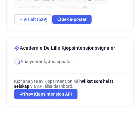
e******@ac-lille.fr
g******@ac-lille.fr
i******@ac-lille.fr
p**********@ac-lille.fr
Vis alt (639)
Søk e-poster
t*****@ac-lille.fr
g******@ac-lille.fr
i********@ac-lille.fr
k********@ac-lille.fr
y*******@ac-lille.fr
j***********@ac-lille.fr
l************@ac-lille.fr
t********@ac-lille.fr
Academie De Lille Kjøpsintensjonssignaler
n*****@ac-lille.fr
i***********@ac-lille.fr
Analyserer kjøpssignaler…
e***********@ac-lille.fr
j**********@ac-lille.fr
b**********@ac-lille.fr
y************@ac-lille.fr
w***********@ac-lille.fr
x********@ac-lille.fr
Kjør analyse av kjøpsintensjon på
hvilket som helst
y*********@ac-lille.fr
p*********@ac-lille.fr
selskap
via API eller dashbord.
n********@ac-lille.fr
g********@ac-lille.fr
Prøv Kjøpsintensjon API
v******@ac-lille.fr
s*******@ac-lille.fr
k*****@ac-lille.fr
d***********@ac-lille.fr
y*******@ac-lille.fr
s**********@ac-lille.fr
n*******@ac-lille.fr
q**********@ac-lille.fr
f********@ac-lille.fr
x********@ac-lille.fr