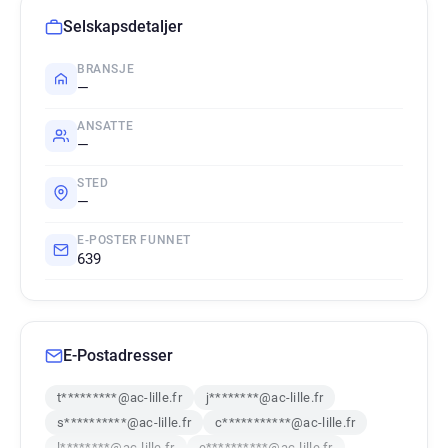
Selskapsdetaljer
BRANSJE
—
ANSATTE
—
STED
—
E-POSTER FUNNET
639
E-Postadresser
t*********@ac-lille.fr
j********@ac-lille.fr
s**********@ac-lille.fr
c***********@ac-lille.fr
l********@ac-lille.fr
e**********@ac-lille.fr