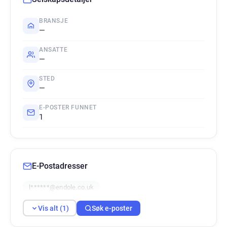
BRANSJE
—
ANSATTE
—
STED
—
E-POSTER FUNNET
1
E-Postadresser
l******@endole.co.uk
Vis alt (1)
Søk e-poster