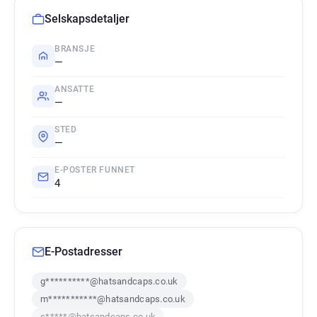
Selskapsdetaljer
BRANSJE
—
ANSATTE
—
STED
—
E-POSTER FUNNET
4
E-Postadresser
g**********@hatsandcaps.co.uk
m***********@hatsandcaps.co.uk
s*****@hatsandcaps.co.uk