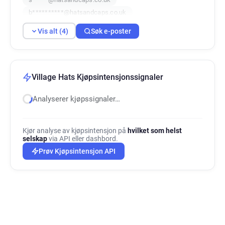
b**********@hatsandcaps.co.uk
Vis alt (4)
Søk e-poster
Village Hats Kjøpsintensjonssignaler
Analyserer kjøpssignaler…
Kjør analyse av kjøpsintensjon på
hvilket som helst
selskap
via API eller dashbord.
Prøv Kjøpsintensjon API