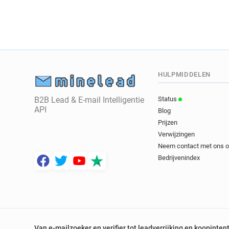
HULPMIDDELEN
B2B Lead & E-mail Intelligentie
Status
API
Blog
Prijzen
Verwijzingen
Neem contact met ons 
Bedrijvenindex
Van e-mailzoeker en verifier tot leadverrijking en koopinten