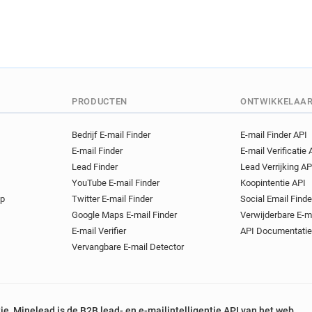
PRODUCTEN
ONTWIKKELAA
Bedrijf E-mail Finder
E-mail Finder API
E-mail Finder
E-mail Verificatie 
Lead Finder
Lead Verrijking AP
YouTube E-mail Finder
Koopintentie API
op
Twitter E-mail Finder
Social Email Finde
Google Maps E-mail Finder
Verwijderbare E-m
E-mail Verifier
API Documentatie
Vervangbare E-mail Detector
tie, Minelead is de B2B lead- en e-mailintelligentie API van het web.