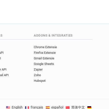
RS
ADDONS & INTEGRATIES
Chrome Extensie
API
Firefox Extensie
I
Gmail Extensie
Google Sheets
r API
Zapier
ail API
Zoho
Hubspot
English
français
español
简体中文
Deutsch