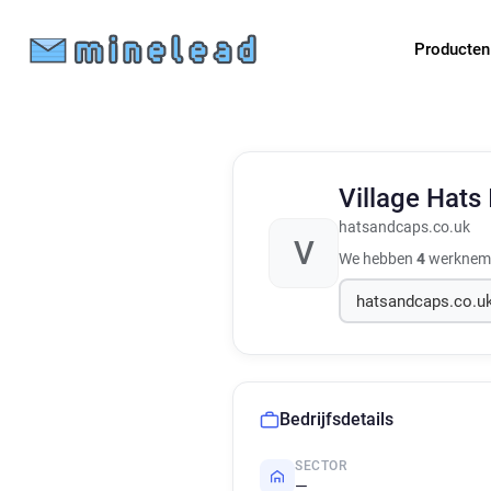
Producte
Village Hats
hatsandcaps.co.uk
V
We hebben
4
werknemer
Bedrijfsdetails
SECTOR
—