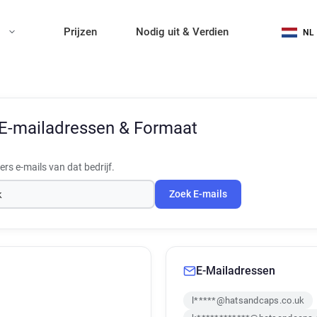
n
Prijzen
Nodig uit & Verdien
NL
E-mailadressen & Formaat
s e-mails van dat bedrijf.
Zoek E-mails
E-Mailadressen
l*****@hatsandcaps.co.uk