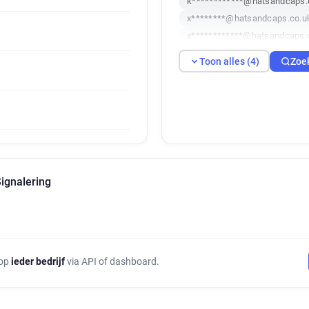
k************@hatsandcaps.
x********@hatsandcaps.co.u
x************@hatsandcaps.
Toon alles (4)
Zoe
Signalering
 op
ieder bedrijf
via API of dashboard.