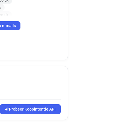
co.uk
k
co.uk
k e-mails
Probeer Koopintentie API