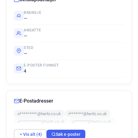
BRANSJE
—
ANSATTE
—
STED
—
E-POSTER FUNNET
4
E-Postadresser
o*********@hertz.co.uk
r*******@hertz.co.uk
e***********@hertz.co.uk
y*******@hertz.co.uk
Vis alt (4)
Søk e-poster