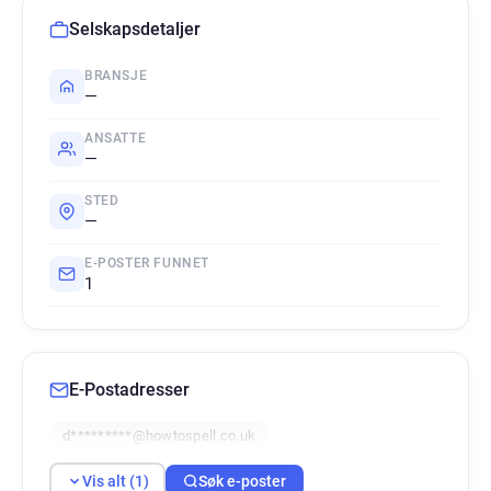
Selskapsdetaljer
BRANSJE
—
ANSATTE
—
STED
—
E-POSTER FUNNET
1
E-Postadresser
d*********@howtospell.co.uk
Vis alt (1)
Søk e-poster