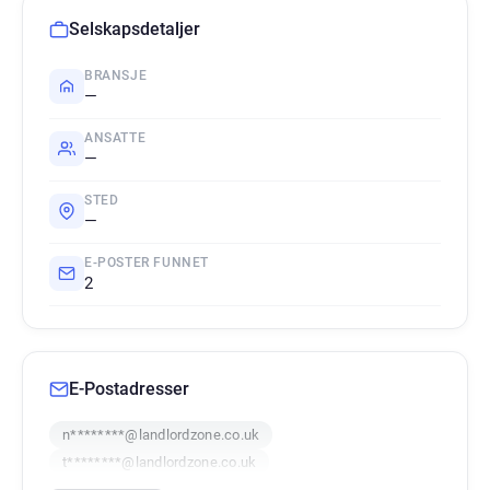
Selskapsdetaljer
BRANSJE
—
ANSATTE
—
STED
—
E-POSTER FUNNET
2
E-Postadresser
n********@landlordzone.co.uk
t********@landlordzone.co.uk