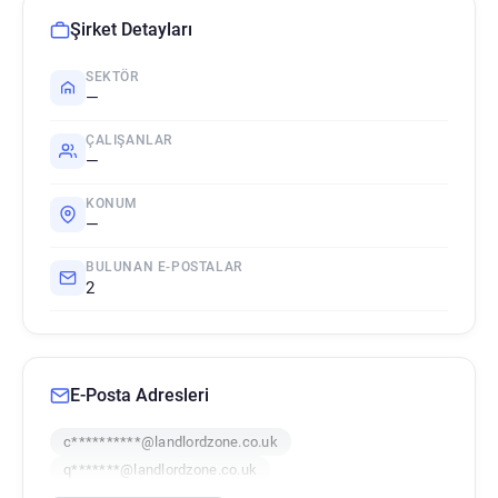
Şirket Detayları
SEKTÖR
—
ÇALIŞANLAR
—
KONUM
—
BULUNAN E-POSTALAR
2
E-Posta Adresleri
c**********@landlordzone.co.uk
q*******@landlordzone.co.uk