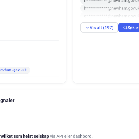
h***********@newham.gov.u
h***********@newham.gov.u
q***********@newham.gov.u
x********@newham.gov.uk
Vis alt (197)
Søk e
k*********@newham.gov.uk
y********@newham.gov.uk
c******@newham.gov.uk
w*********@newham.gov.uk
g***********@newham.gov.u
newham.gov.uk
u************@newham.gov.
e*********@newham.gov.uk
p*****@newham.gov.uk
j
h*****@newham.gov.uk
p
gnaler
j*********@newham.gov.uk
w*****@newham.gov.uk
k
x***********@newham.gov.u
m************@newham.gov.
k************@newham.gov.
hvilket som helst selskap
via API eller dashbord.