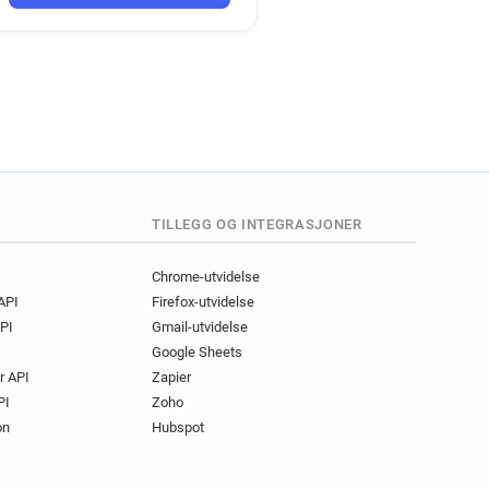
a*********@newham.gov.uk
l*********@newham.gov.uk
uk
r*****@newham.gov.uk
r************@newham.gov.uk
n**********@newham.gov.uk
uk
k
r*******@newham.gov.uk
w*****@newham.gov.uk
y******@newham.gov.uk
TILLEGG OG INTEGRASJONER
e************@newham.gov.uk
******@newham.gov.uk
Chrome-utvidelse
 API
Firefox-utvidelse
k
PI
Gmail-utvidelse
e**********@newham.gov.uk
Google Sheets
k*******@newham.gov.uk
r API
Zapier
k
n*********@newham.gov.uk
PI
Zoho
*****@newham.gov.uk
on
Hubspot
z***********@newham.gov.uk
d*********@newham.gov.uk