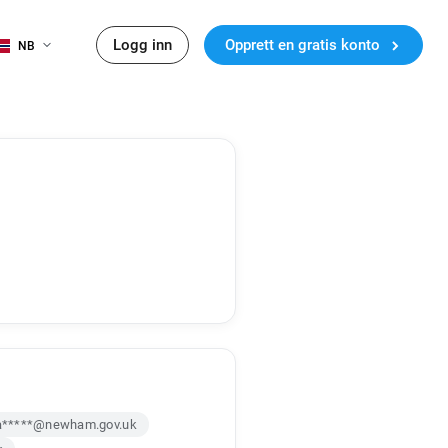
Logg inn
Opprett en gratis konto
NB
a*****@newham.gov.uk