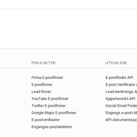
x*******@newham.gov.uk
i********@newham.gov.uk
z************@newham.gov.
v*******@newham.gov.uk
h********@newham.gov.uk
g************@newham.gov.
k***********@newham.gov.u
z******@newham.gov.uk
x********@newham.gov.uk
PRODUKTER
UTVIKLERE
p********@newham.gov.uk
g*****@newham.gov.uk
s
Firma E-postfinner
E-postfinder API
E-postfinner
E-post Verifikator
u***********@newham.gov.u
Lead-finner
Lead-beriknings-A
y**********@newham.gov.uk
YouTube E-postfinner
Kjøpshensikt-API
v*******@newham.gov.uk
Twitter E-postfinner
Social Email Finde
q***********@newham.gov.u
Google Maps E-postfinner
Engangs e-post-A
c*****@newham.gov.uk
k
E-postverifiserer
API-dokumentasj
l********@newham.gov.uk
Engangse-postdetektor
x*******@newham.gov.uk