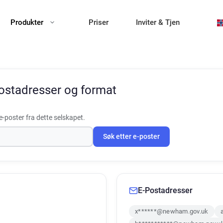
Produkter
Priser
Inviter & Tjen
ostadresser og format
-poster fra dette selskapet.
Søk etter e-poster
E-Postadresser
x******@newham.gov.uk