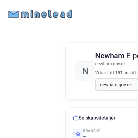
Newham
E-p
newham.gov.uk
N
Vi har fått
197
ansatt-e
Selskapsdetaljer
BRANSJE
—