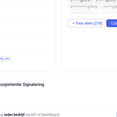
r*****@ffr.fr
r*****@ffr.fr
k*********@ffr.fr
i*****@f
q********@ffr.fr
v********
n********@ffr.fr
v*****@ff
Toon alles (278)
Z
j******@ffr.fr
h***********
h**********@ffr.fr
u******
n************@ffr.fr
a****
d***********@ffr.fr
l*****
h***********@ffr.fr
i*****
ffr.fr
h********@ffr.fr
z********
z*******@ffr.fr
h*********
f*****@ffr.fr
m*******@ffr
p******@ffr.fr
h**********
oopintentie Signalering
b************@ffr.fr
t****
m*****@ffr.fr
c*********@
l*********@ffr.fr
u*******
z************@ffr.fr
h****
s************@ffr.fr
v****
 op
ieder bedrijf
via API of dashboard.