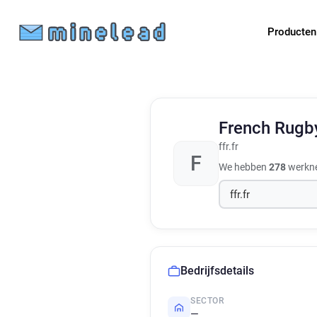
Producte
French Rugb
ffr.fr
F
We hebben
278
werkne
Bedrijfsdetails
SECTOR
—