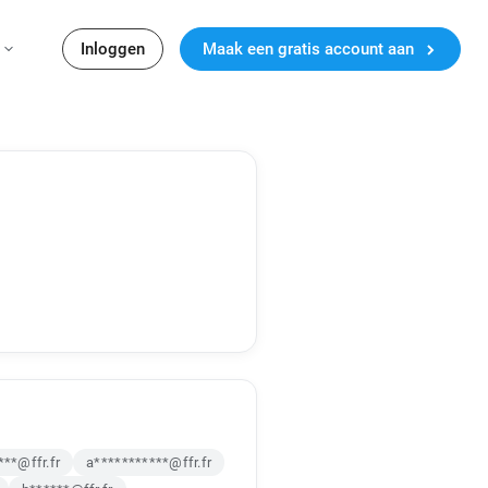
Inloggen
Maak een gratis account aan
***@ffr.fr
a***********@ffr.fr