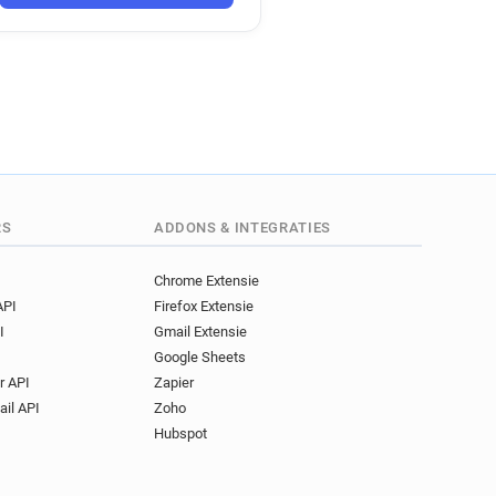
***@ffr.fr
r********@ffr.fr
*@ffr.fr
p*********@ffr.fr
**@ffr.fr
b*****@ffr.fr
*@ffr.fr
r*********@ffr.fr
.fr
n*********@ffr.fr
*@ffr.fr
e**********@ffr.fr
.fr
a*****@ffr.fr
********@ffr.fr
ffr.fr
j***********@ffr.fr
RS
ADDONS & INTEGRATIES
******@ffr.fr
***@ffr.fr
h*******@ffr.fr
Chrome Extensie
API
Firefox Extensie
r.fr
g************@ffr.fr
I
Gmail Extensie
ffr.fr
y********@ffr.fr
Google Sheets
fr.fr
b******@ffr.fr
r API
Zapier
***@ffr.fr
ail API
Zoho
*******@ffr.fr
y********@ffr.fr
Hubspot
*@ffr.fr
j************@ffr.fr
ffr.fr
y************@ffr.fr