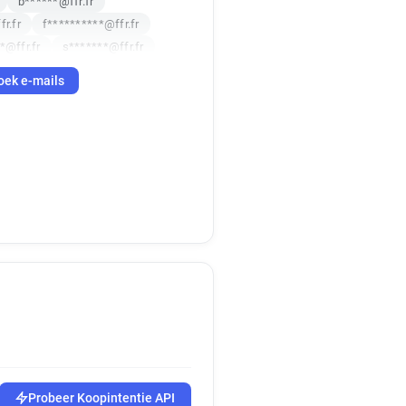
b******@ffr.fr
fr.fr
f**********@ffr.fr
*@ffr.fr
s*******@ffr.fr
r.fr
o********@ffr.fr
oek e-mails
@ffr.fr
p*******@ffr.fr
@ffr.fr
t******@ffr.fr
******@ffr.fr
*******@ffr.fr
**@ffr.fr
e*****@ffr.fr
****@ffr.fr
l*********@ffr.fr
**@ffr.fr
y**********@ffr.fr
.fr
e************@ffr.fr
*@ffr.fr
p*****@ffr.fr
****@ffr.fr
a********@ffr.fr
ffr.fr
d********@ffr.fr
*****@ffr.fr
********@ffr.fr
b******@ffr.fr
***@ffr.fr
x*****@ffr.fr
Probeer Koopintentie API