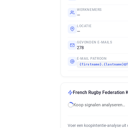
WERKNEMERS
—
LOCATIE
—
GEVONDEN E-MAILS
278
E-MAIL PATROON
{firstname}.{lastname}@
French Rugby Federation K
Koop signalen analyseren…
Voer een koopintentie-analyse uit