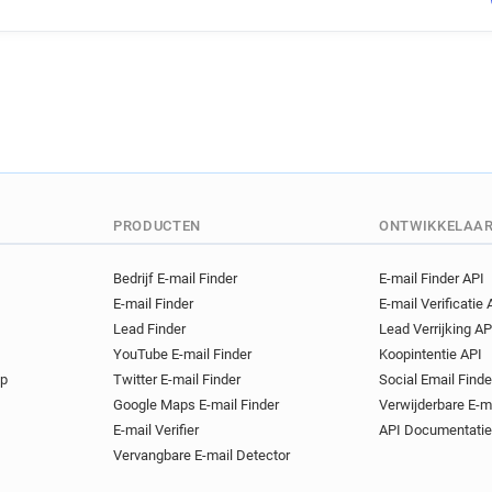
n********@ffr.fr
f********
y*******@ffr.fr
a*********
h***********@ffr.fr
r*****
e**********@ffr.fr
t******
l********@ffr.fr
v*****@ffr
x******@ffr.fr
x**********
i*******@ffr.fr
k******@ffr
o************@ffr.fr
e****
j*******@ffr.fr
v*********@
PRODUCTEN
ONTWIKKELAA
s**********@ffr.fr
n******
p***********@ffr.fr
s*****
Bedrijf E-mail Finder
E-mail Finder API
E-mail Finder
E-mail Verificatie 
t********@ffr.fr
y******@ff
Lead Finder
Lead Verrijking AP
r*********@ffr.fr
h******@
YouTube E-mail Finder
Koopintentie API
k*******@ffr.fr
v*******@f
op
Twitter E-mail Finder
Social Email Finde
z*********@ffr.fr
x*******
Google Maps E-mail Finder
Verwijderbare E-m
m***********@ffr.fr
j****
E-mail Verifier
API Documentatie
s******@ffr.fr
u**********
Vervangbare E-mail Detector
r******@ffr.fr
n*********@