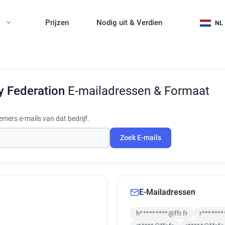
n
Prijzen
Nodig uit & Verdien
NL
y Federation
E-mailadressen & Formaat
mers e-mails van dat bedrijf.
Zoek E-mails
E-Mailadressen
h*********@ffr.fr
r*******