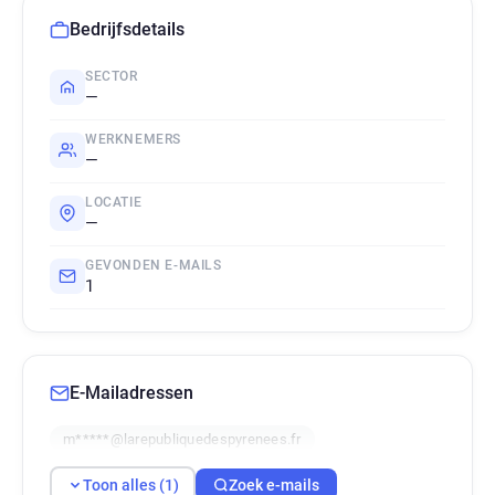
Bedrijfsdetails
SECTOR
—
WERKNEMERS
—
LOCATIE
—
GEVONDEN E-MAILS
1
E-Mailadressen
m*****@larepubliquedespyrenees.fr
Toon alles (1)
Zoek e-mails