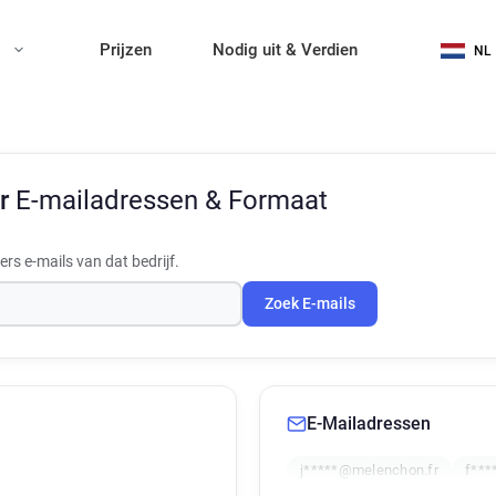
n
Prijzen
Nodig uit & Verdien
NL
Fr
E-mailadressen & Formaat
s e-mails van dat bedrijf.
Zoek E-mails
E-Mailadressen
j*****@melenchon.fr
f***