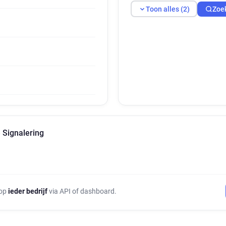
Toon alles (2)
Zoe
 Signalering
 op
ieder bedrijf
via API of dashboard.