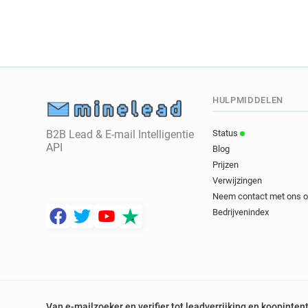
HULPMIDDELEN
B2B Lead & E-mail Intelligentie
Status
API
Blog
Prijzen
Verwijzingen
Neem contact met ons 
Bedrijvenindex
Van e-mailzoeker en verifier tot leadverrijking en koopinten