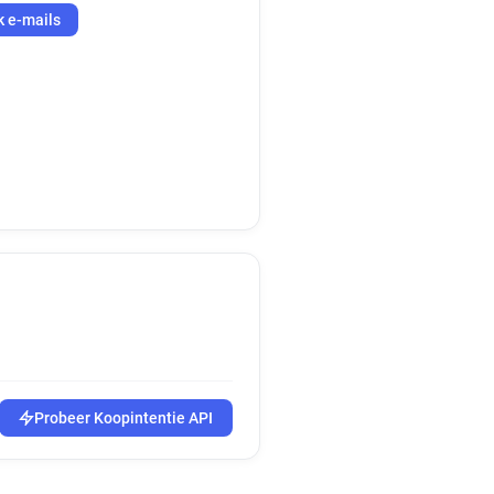
k e-mails
Probeer Koopintentie API