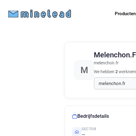
Producte
Melenchon.
melenchon.fr
M
We hebben
2
werknemer
Bedrijfsdetails
SECTOR
—