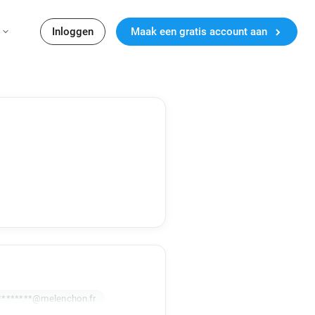
Inloggen
Maak een gratis account aan
********@melenchon.fr