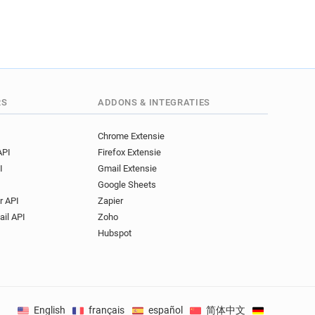
RS
ADDONS & INTEGRATIES
Chrome Extensie
API
Firefox Extensie
I
Gmail Extensie
Google Sheets
r API
Zapier
ail API
Zoho
Hubspot
English
français
español
简体中文
Deutsch