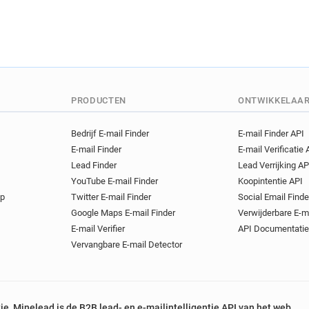
PRODUCTEN
ONTWIKKELAA
Bedrijf E-mail Finder
E-mail Finder API
E-mail Finder
E-mail Verificatie 
Lead Finder
Lead Verrijking AP
YouTube E-mail Finder
Koopintentie API
op
Twitter E-mail Finder
Social Email Finde
Google Maps E-mail Finder
Verwijderbare E-m
E-mail Verifier
API Documentatie
Vervangbare E-mail Detector
tie, Minelead is de B2B lead- en e-mailintelligentie API van het web.