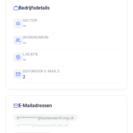
Bedrijfsdetails
SECTOR
—
WERKNEMERS
—
LOCATIE
—
GEVONDEN E-MAILS
2
E-Mailadressen
b**********@taxresearch.org.uk
q*******@taxresearch.org.uk