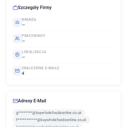
Szczegóły Firmy
BRANŻA
—
PRACOWNICY
—
LOKALIZACJA
—
ZNALEZIONE E-MAILE
4
Adresy E-Mail
g********@buywholefoodsonline.co.uk
f***********@buywholefoodsonline.co.uk
t*******@buywholefoodsonline.co.uk