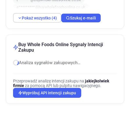
e*********@buywholefoodsonline.co.uk
Pokaż wszystko (4)
Szukaj e-maili
Buy Whole Foods Online Sygnaly Intencji
Zakupu
Analiza sygnałów zakupowych…
Przeprowadź analizę intencji zakupu na
jakiejkolwiek
firmie
za pomocą API lub pulpitu nawigacyjnego.
Wypróbuj API intencji zakupu