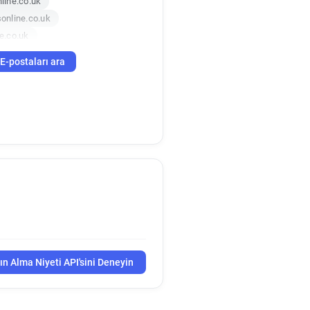
line.co.uk
online.co.uk
e.co.uk
E-postaları ara
ın Alma Niyeti API'sini Deneyin