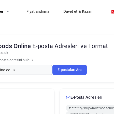
ler
Fiyatlandırma
Davet et & Kazan
oods Online
E-posta Adresleri ve Format
co.uk
posta adresini bulduk.
E-postaları Ara
E-Posta Adresleri
t*******@buywholefoodsonlin