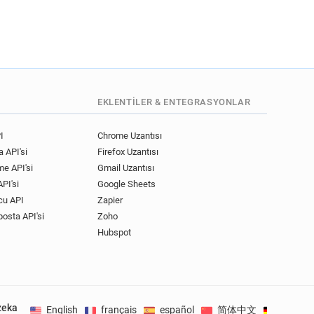
EKLENTILER & ENTEGRASYONLAR
I
Chrome Uzantısı
 API'si
Firefox Uzantısı
me API'si
Gmail Uzantısı
PI'si
Google Sheets
cu API
Zapier
posta API'si
Zoho
Hubspot
zeka
English
français
español
简体中文
Deutsc