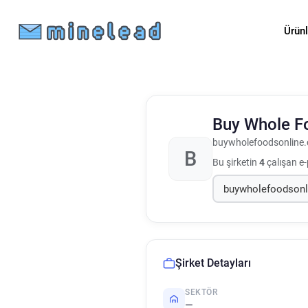
Ürün
Buy Whole F
buywholefoodsonline.
B
Bu şirketin
4
çalışan e-
Şirket Detayları
SEKTÖR
—