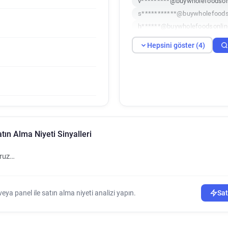
v*********@buywholefoodson
s***********@buywholefoods
h******@buywholefoodsonlin
Hepsini göster (4)
ın Alma Niyeti Sinyalleri
oruz…
ya panel ile satın alma niyeti analizi yapın.
Sat