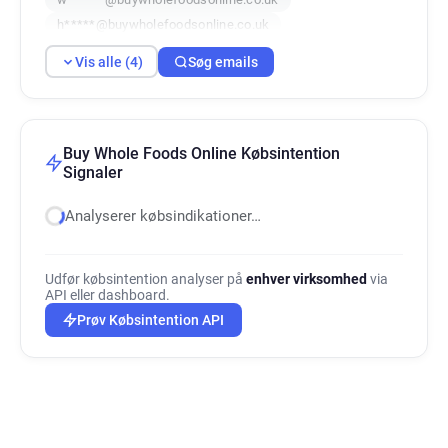
h*****@buywholefoodsonline.co.uk
Vis alle (4)
Søg emails
Buy Whole Foods Online Købsintention
Signaler
Analyserer købsindikationer…
Udfør købsintention analyser på
enhver virksomhed
via
API eller dashboard.
Prøv Købsintention API