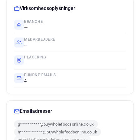
Virksomhedsoplysninger
BRANCHE
—
MEDARBEJDERE
—
PLACERING
—
FUNDNE EMAILS
4
Emailadresser
g**********@buywholefoodsonline.co.uk
m***********@buywholefoodsonline.co.uk
w******@buywholefoodsonline.co.uk