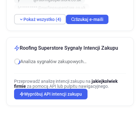
h*********@roofingsuperstore.co.uk
Pokaż wszystko (4)
Szukaj e-maili
Roofing Superstore Sygnaly Intencji Zakupu
Analiza sygnałów zakupowych…
Przeprowadź analizę intencji zakupu na
jakiejkolwiek
firmie
za pomocą API lub pulpitu nawigacyjnego.
Wypróbuj API intencji zakupu