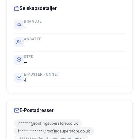
Selskapsdetaljer
BRANSJE
—
ANSATTE
—
STED
—
E-POSTER FUNNET
4
E-Postadresser
l******@roofingsuperstore.co.uk
f************@roofingsuperstore.co.uk
z*********@roofingsuperstore.co.uk