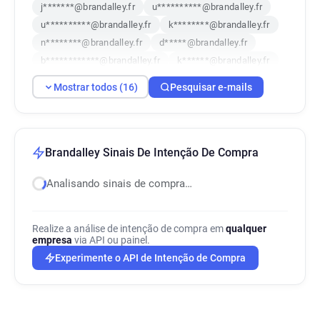
j*******@brandalley.fr
u**********@brandalley.fr
u**********@brandalley.fr
k********@brandalley.fr
n********@brandalley.fr
d*****@brandalley.fr
b************@brandalley.fr
k******@brandalley.fr
w**********@brandalley.fr
q*******@brandalley.fr
Mostrar todos (16)
Pesquisar e-mails
e*****@brandalley.fr
h*********@brandalley.fr
c*******@brandalley.fr
g************@brandalley.fr
b*********@brandalley.fr
w*****@brandalley.fr
Brandalley Sinais De Intenção De Compra
Analisando sinais de compra…
Realize a análise de intenção de compra em
qualquer
empresa
via API ou painel.
Experimente o API de Intenção de Compra