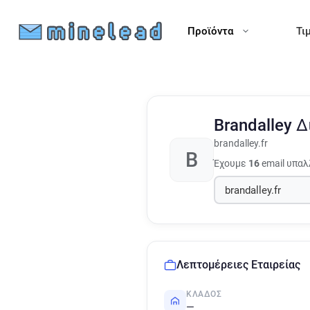
Προϊόντα
Τι
Brandalley
Δ
brandalley.fr
B
Έχουμε
16
email υπαλ
Λεπτομέρειες Εταιρείας
ΚΛΆΔΟΣ
—