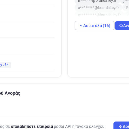
m******@brandalley.fr
j**
a********@brandalley.fr
l
g*********@brandalley.fr
m******@brandalley.fr
x**
Δείτε όλα (16)
Αν
v*****@brandalley.fr
v****
r*****@brandalley.fr
w****
x************@brandalley.fr
ey.fr
ού Αγοράς
ράς σε
οποιαδήποτε εταιρεία
μέσω API ή πίνακα ελέγχου.
Δοκ