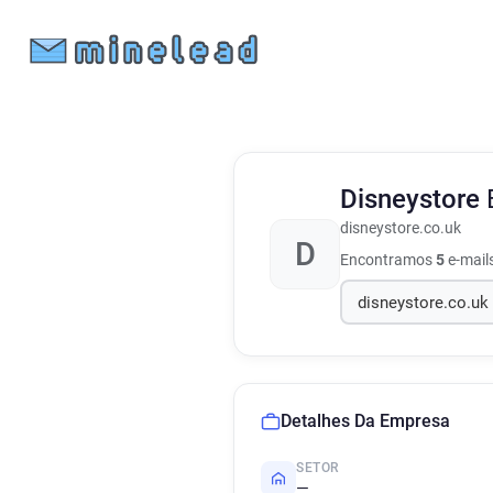
Disneystore
disneystore.co.uk
D
Encontramos
5
e-mail
Detalhes Da Empresa
SETOR
—