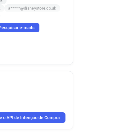
uk
k
a*****@disneystore.co.uk
Pesquisar e-mails
e o API de Intenção de Compra