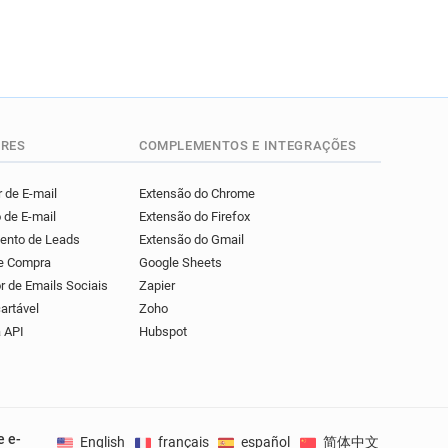
RES
COMPLEMENTOS E INTEGRAÇÕES
 de E-mail
Extensão do Chrome
 de E-mail
Extensão do Firefox
mento de Leads
Extensão do Gmail
de Compra
Google Sheets
r de Emails Sociais
Zapier
artável
Zoho
 API
Hubspot
e e-
English
français
español
简体中文
Deuts