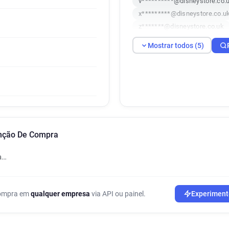
v**********@disneystore.co.
x*********@disneystore.co.u
z*******@disneystore.co.uk
Mostrar todos (5)
enção De Compra
a…
 compra em
qualquer empresa
via API ou painel.
Experiment