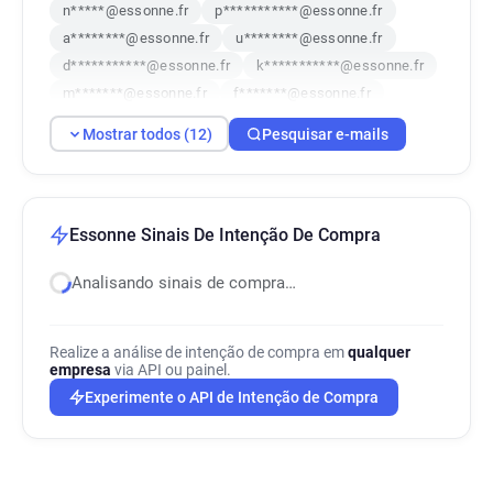
n*****@essonne.fr
p***********@essonne.fr
a********@essonne.fr
u********@essonne.fr
d***********@essonne.fr
k***********@essonne.fr
m*******@essonne.fr
f*******@essonne.fr
d*********@essonne.fr
q******@essonne.fr
Mostrar todos (12)
Pesquisar e-mails
z*******@essonne.fr
u******@essonne.fr
Essonne Sinais De Intenção De Compra
Analisando sinais de compra…
Realize a análise de intenção de compra em
qualquer
empresa
via API ou painel.
Experimente o API de Intenção de Compra