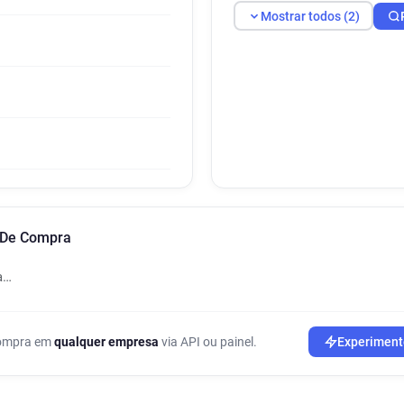
Mostrar todos (2)
o De Compra
a…
 compra em
qualquer empresa
via API ou painel.
Experiment