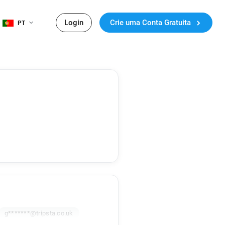
Login
Crie uma Conta Gratuita
PT
g*******@tripsta.co.uk