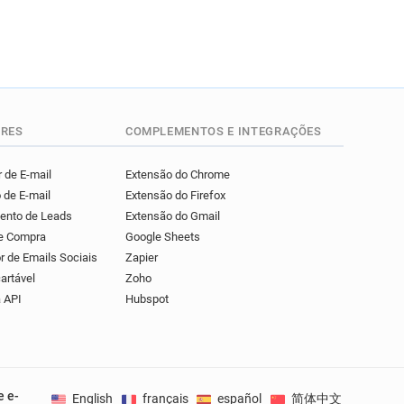
RES
COMPLEMENTOS E INTEGRAÇÕES
 de E-mail
Extensão do Chrome
 de E-mail
Extensão do Firefox
mento de Leads
Extensão do Gmail
de Compra
Google Sheets
r de Emails Sociais
Zapier
artável
Zoho
 API
Hubspot
e e-
English
français
español
简体中文
Deuts