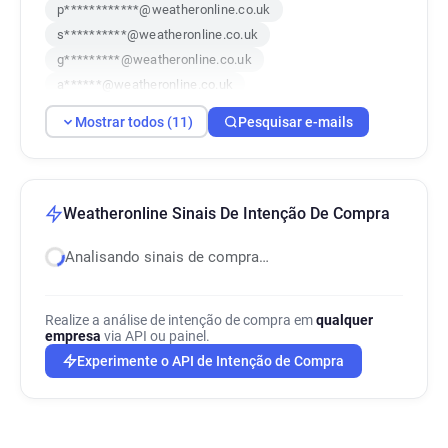
p************@weatheronline.co.uk
s**********@weatheronline.co.uk
g*********@weatheronline.co.uk
a******@weatheronline.co.uk
q***********@weatheronline.co.uk
Mostrar todos (11)
Pesquisar e-mails
q*******@weatheronline.co.uk
u***********@weatheronline.co.uk
g**********@weatheronline.co.uk
y**********@weatheronline.co.uk
Weatheronline Sinais De Intenção De Compra
d**********@weatheronline.co.uk
Analisando sinais de compra…
b**********@weatheronline.co.uk
Realize a análise de intenção de compra em
qualquer
empresa
via API ou painel.
Experimente o API de Intenção de Compra