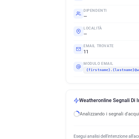
DIPENDENTI
—
LOCALITÀ
—
EMAIL TROVATE
11
MODULO EMAIL
{firstname}.{lastname}@
Weatheronline Segnali Di I
Analizzando i segnali d'acqu
Esegui analisi dell'intenzione all'a