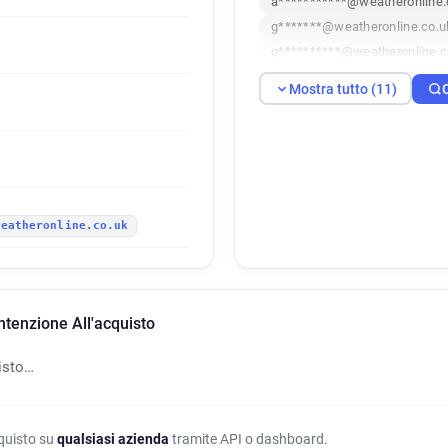
a***********@weatheronline.
g*******@weatheronline.co.u
g**********@weatheronline.c
q**********@weatheronline.c
Mostra tutto (11)
x*****@weatheronline.co.uk
p**********@weatheronline.c
k**********@weatheronline.c
u*****@weatheronline.co.uk
p*********@weatheronline.co
weatheronline.co.uk
w***********@weatheronline
ntenzione All'acquisto
isto…
cquisto su
qualsiasi azienda
tramite API o dashboard.