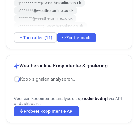
g***********@weatheronline.co.uk
c*******@weatheronline.co.uk
r*******@weatheronline.co.uk
k************@weatheronline.co.uk
c*****@weatheronline.co.uk
Toon alles (11)
Zoek e-mails
c*********@weatheronline.co.uk
c*******@weatheronline.co.uk
d************@weatheronline.co.uk
o**********@weatheronline.co.uk
Weatheronline Koopintentie Signalering
a*******@weatheronline.co.uk
Koop signalen analyseren…
i******@weatheronline.co.uk
Voer een koopintentie-analyse uit op
ieder bedrijf
via API
of dashboard.
Probeer Koopintentie API