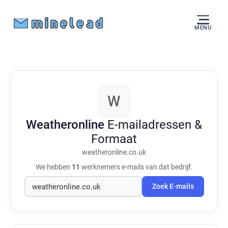
MENU
W
Weatheronline
E-mailadressen &
Formaat
weatheronline.co.uk
We hebben
11
werknemers e-mails van dat bedrijf.
Zoek E-mails