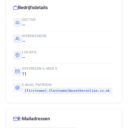
Bedrijfsdetails
SECTOR
—
WERKNEMERS
—
LOCATIE
—
GEVONDEN E-MAILS
11
E-MAIL PATROON
{firstname}.{lastname}@weatheronline.co.uk
E-Mailadressen