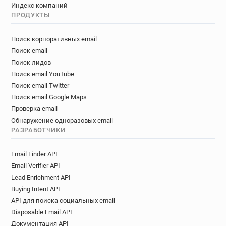
m******@ahdb.org.uk
l*********@ahdb.org.uk
Индекс компаний
ПРОДУКТЫ
k*******@ahdb.org.uk
k*******@ahdb.org.uk
c******@ahdb.org.uk
f************@ahdb.org.uk
Поиск корпоративных email
v**********@ahdb.org.uk
Поиск email
Поиск лидов
Поиск email YouTube
Поиск email Twitter
Поиск email Google Maps
Проверка email
Обнаружение одноразовых email
РАЗРАБОТЧИКИ
Email Finder API
Email Verifier API
Lead Enrichment API
Buying Intent API
API для поиска социальных email
Disposable Email API
Документация API