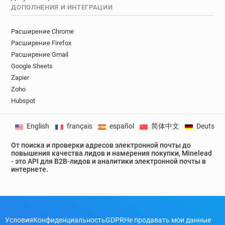
ДОПОЛНЕНИЯ И ИНТЕГРАЦИИ
Расширение Chrome
Расширение Firefox
Расширение Gmail
Google Sheets
Zapier
Zoho
Hubspot
English
français
español
简体中文
Deutsch
От поиска и проверки адресов электронной почты до
повышения качества лидов и намерения покупки, Minelead
- это API для B2B-лидов и аналитики электронной почты в
интернете.
Условия
Конфиденциальность
GDPR
Не продавать мои данные