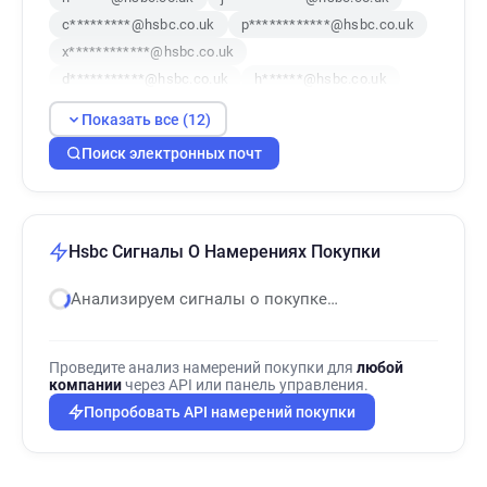
c*********@hsbc.co.uk
p************@hsbc.co.uk
x************@hsbc.co.uk
d***********@hsbc.co.uk
h******@hsbc.co.uk
p*******@hsbc.co.uk
i*****@hsbc.co.uk
Показать все (12)
w*********@hsbc.co.uk
m*******@hsbc.co.uk
Поиск электронных почт
w******@hsbc.co.uk
Hsbc Сигналы О Намерениях Покупки
Анализируем сигналы о покупке…
Проведите анализ намерений покупки для
любой
компании
через API или панель управления.
Попробовать API намерений покупки