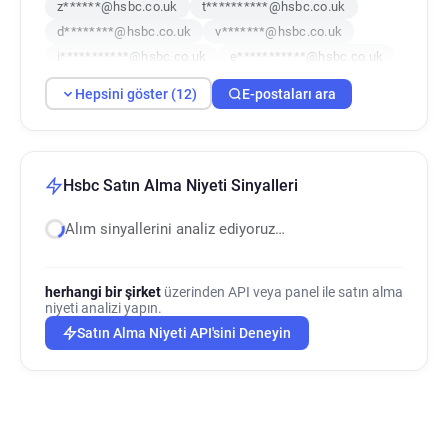
z******@hsbc.co.uk
t**********@hsbc.co.uk
d********@hsbc.co.uk
v*******@hsbc.co.uk
i***********@hsbc.co.uk
e***********@hsbc.co.uk
n******@hsbc.co.uk
x**********@hsbc.co.uk
Hepsini göster (12)
E-postaları ara
r************@hsbc.co.uk
e***********@hsbc.co.uk
Hsbc Satın Alma Niyeti Sinyalleri
Alım sinyallerini analiz ediyoruz…
herhangi bir şirket
üzerinden API veya panel ile satın alma
niyeti analizi yapın.
Satın Alma Niyeti API'sini Deneyin