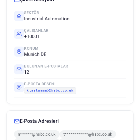
SEKTÖR
Industrial Automation
ÇALIŞANLAR
+10001
KONUM
Munich DE
BULUNAN E-POSTALAR
12
E-POSTA DESENI
{lastname}@hsbc.co.uk
E-Posta Adresleri
n******@hsbc.co.uk
t************@hsbc.co.uk