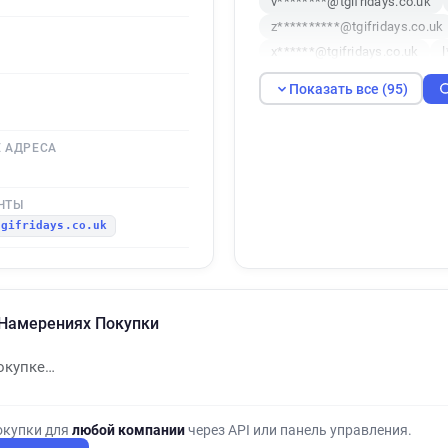
v********@tgifridays.co.uk
z**********@tgifridays.co.uk
x******@tgifridays.co.uk
v********@tgifridays.co.uk
Показать все (95)
y*******@tgifridays.co.uk
y*********@tgifridays.co.uk
 АДРЕСА
x************@tgifridays.co.
b******@tgifridays.co.uk
t*********@tgifridays.co.uk
ЧТЫ
tgifridays.co.uk
v********@tgifridays.co.uk
a*********@tgifridays.co.uk
o***********@tgifridays.co.u
s**********@tgifridays.co.uk
О Намерениях Покупки
n*****@tgifridays.co.uk
v
m******@tgifridays.co.uk
окупке…
x*****@tgifridays.co.uk
e
r*****@tgifridays.co.uk
t*
m************@tgifridays.co
окупки для
любой компании
через API или панель управления.