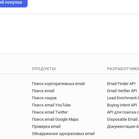
n**********@tgifridays.co.uk
ий покупки
i*****@tgifridays.co.uk
s*
i*********@tgifridays.co.uk
t**********@tgifridays.co.uk
a******@tgifridays.co.uk
a************@tgifridays.co.
i**********@tgifridays.co.uk
e*********@tgifridays.co.uk
n***********@tgifridays.co.u
ПРОДУКТЫ
РАЗРАБОТЧИК
z************@tgifridays.co.
d***********@tgifridays.co.u
Поиск корпоративных email
Email Finder API
w*****@tgifridays.co.uk
j
Поиск email
Email Verifier API
s*****@tgifridays.co.uk
b
Поиск лидов
Lead Enrichment 
u***********@tgifridays.co.u
Поиск email YouTube
Buying Intent API
l***********@tgifridays.co.uk
Поиск email Twitter
API для поиска 
l**********@tgifridays.co.uk
Поиск email Google Maps
Disposable Email 
q********@tgifridays.co.uk
Проверка email
Документация A
h************@tgifridays.co.
Обнаружение одноразовых email