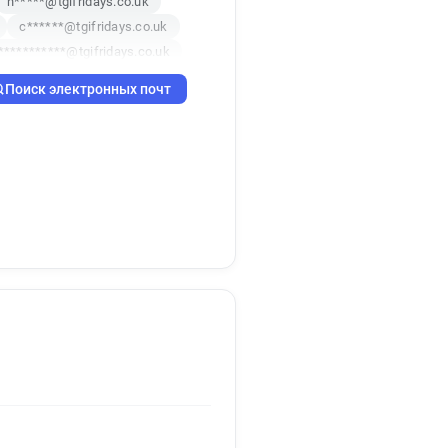
n*****@tgifridays.co.uk
c******@tgifridays.co.uk
l***********@tgifridays.co.uk
q*****@tgifridays.co.uk
Поиск электронных почт
i*********@tgifridays.co.uk
h******@tgifridays.co.uk
uk
b********@tgifridays.co.uk
h*****@tgifridays.co.uk
h************@tgifridays.co.uk
r*********@tgifridays.co.uk
q*********@tgifridays.co.uk
k
t**********@tgifridays.co.uk
********@tgifridays.co.uk
i********@tgifridays.co.uk
*****@tgifridays.co.uk
*********@tgifridays.co.uk
.uk