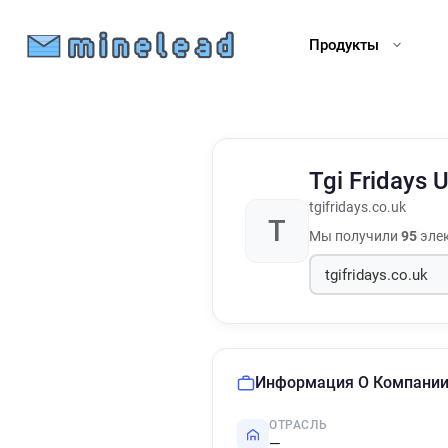
Продукты
Tgi Fridays 
tgifridays.co.uk
T
Мы получили
95
элек
Информация О Компани
ОТРАСЛЬ
—