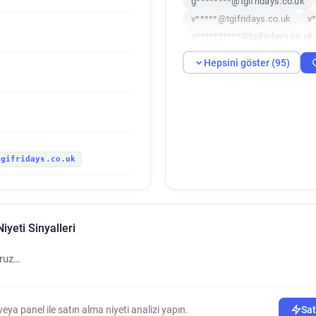
g********@tgifridays.co.uk
v*****@tgifridays.co.uk
v
n**********@tgifridays.co.uk
u*******@tgifridays.co.uk
Hepsini göster (95)
n*****@tgifridays.co.uk
z
b**********@tgifridays.co.uk
s********@tgifridays.co.uk
l*******@tgifridays.co.uk
u*********@tgifridays.co.uk
tgifridays.co.uk
c************@tgifridays.co.
a***********@tgifridays.co.u
v******@tgifridays.co.uk
c**********@tgifridays.co.uk
iyeti Sinyalleri
w*********@tgifridays.co.uk
t**********@tgifridays.co.uk
oruz…
s**********@tgifridays.co.uk
s***********@tgifridays.co.u
m***********@tgifridays.co.
ya panel ile satın alma niyeti analizi yapın.
Sat