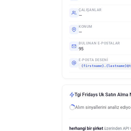
ÇALIŞANLAR
—
KONUM
—
BULUNAN E-POSTALAR
95
E-POSTA DESENI
{firstname}.{lastname}@
Tgi Fridays Uk Satın Alma N
Alım sinyallerini analiz ediy
herhangi bir şirket
üzerinden API ve