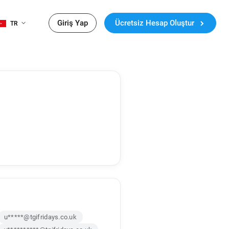
Giriş Yap
Ücretsiz Hesap Oluştur
TR
u*****@tgifridays.co.uk