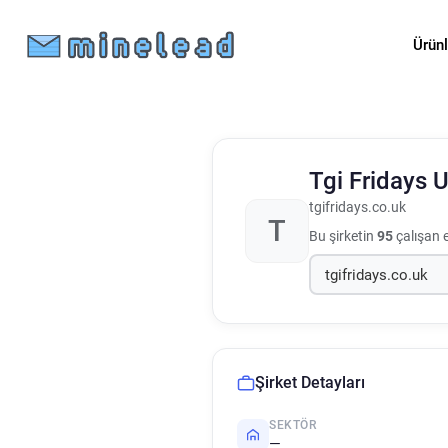
Ürün
Tgi Fridays 
tgifridays.co.uk
T
Bu şirketin
95
çalışan 
Şirket Detayları
SEKTÖR
—