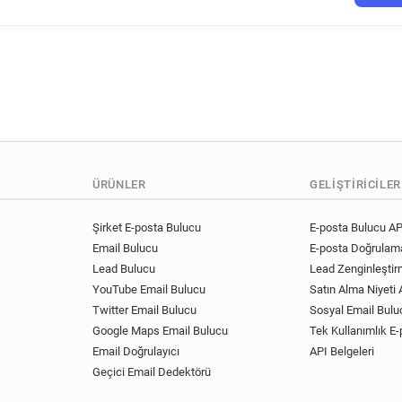
p******@tgifridays.co.uk
s******@tgifridays.co.uk
h*********@tgifridays.co.uk
s*****@tgifridays.co.uk
v
n************@tgifridays.co.
j************@tgifridays.co.u
b************@tgifridays.co.
a**********@tgifridays.co.uk
r********@tgifridays.co.uk
ÜRÜNLER
GELIŞTIRICILER
g***********@tgifridays.co.u
w******@tgifridays.co.uk
Şirket E-posta Bulucu
E-posta Bulucu AP
Email Bulucu
E-posta Doğrulama
t**********@tgifridays.co.uk
Lead Bulucu
Lead Zenginleştir
u*********@tgifridays.co.uk
YouTube Email Bulucu
Satın Alma Niyeti A
f***********@tgifridays.co.u
Twitter Email Bulucu
Sosyal Email Bulu
y*******@tgifridays.co.uk
Google Maps Email Bulucu
Tek Kullanımlık E-
d********@tgifridays.co.uk
Email Doğrulayıcı
API Belgeleri
m*******@tgifridays.co.uk
Geçici Email Dedektörü
f********@tgifridays.co.uk