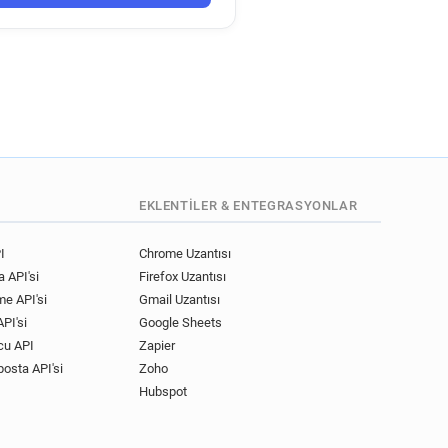
n************@tgifridays.co.uk
h*********@tgifridays.co.uk
m*****@tgifridays.co.uk
*******@tgifridays.co.uk
uk
k
uk
c********@tgifridays.co.uk
z********@tgifridays.co.uk
EKLENTILER & ENTEGRASYONLAR
k
f*******@tgifridays.co.uk
m********@tgifridays.co.uk
I
Chrome Uzantısı
 API'si
Firefox Uzantısı
y*****@tgifridays.co.uk
me API'si
Gmail Uzantısı
k*********@tgifridays.co.uk
PI'si
Google Sheets
k
l********@tgifridays.co.uk
cu API
Zapier
i**********@tgifridays.co.uk
posta API'si
Zoho
v************@tgifridays.co.uk
Hubspot
z***********@tgifridays.co.uk
h******@tgifridays.co.uk