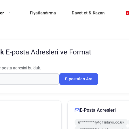
ler
Fiyatlandırma
Davet et & Kazan
Uk
E-posta Adresleri ve Format
e-posta adresini bulduk.
E-postaları Ara
E-Posta Adresleri
u********@tgifridays.co.uk