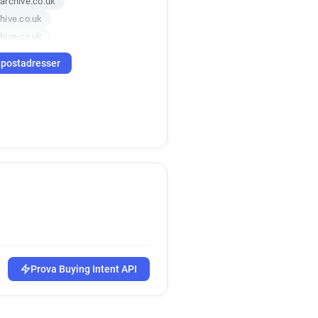
archive.co.uk
hive.co.uk
hive.co.uk
perarchive.co.uk
-postadresser
Prova Buying Intent API