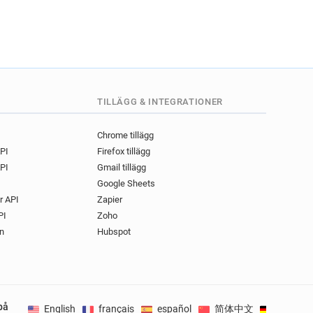
TILLÄGG & INTEGRATIONER
Chrome tillägg
API
Firefox tillägg
PI
Gmail tillägg
Google Sheets
r API
Zapier
PI
Zoho
n
Hubspot
på
English
français
español
简体中文
Deutsch