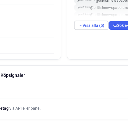
x*********@britishnewspaper
x******@britishnewspaperarc
x******@britishnewspaperarc
u************@britishnewspa
Visa alla (5)
Sök e
 Köpsignaler
öretag
via API eller panel.