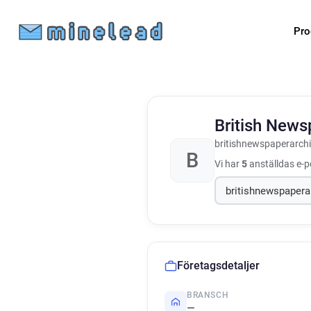
Pro
British News
britishnewspaperarchi
B
Vi har
5
anställdas e-p
Företagsdetaljer
BRANSCH
—