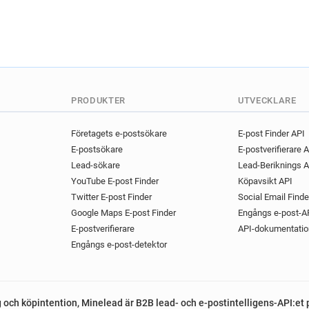
PRODUKTER
UTVECKLARE
Företagets e-postsökare
E-post Finder API
E-postsökare
E-postverifierare 
Lead-sökare
Lead-Beriknings A
YouTube E-post Finder
Köpavsikt API
Twitter E-post Finder
Social Email Finde
Google Maps E-post Finder
Engångs e-post-A
E-postverifierare
API-dokumentatio
Engångs e-post-detektor
g och köpintention, Minelead är B2B lead- och e-postintelligens-API:et 