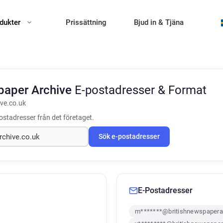
dukter
Prissättning
Bjud in & Tjäna
paper Archive
E-postadresser & Format
ve.co.uk
ostadresser från det företaget.
Sök e-postadresser
E-Postadresser
m*******@britishnewspaperar