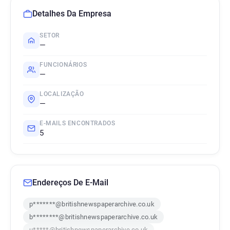
Detalhes Da Empresa
SETOR
—
FUNCIONÁRIOS
—
LOCALIZAÇÃO
—
E-MAILS ENCONTRADOS
5
Endereços De E-Mail
p*******@britishnewspaperarchive.co.uk
b********@britishnewspaperarchive.co.uk
u*****@britishnewspaperarchive.co.uk