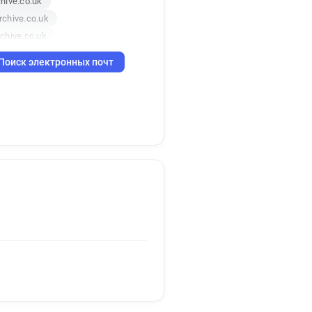
hive.co.uk
chive.co.uk
chive.co.uk
perarchive.co.uk
Поиск электронных почт