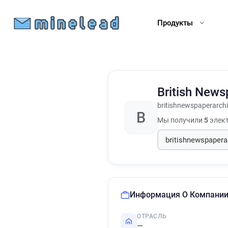
Продукты
British News
britishnewspaperarchi
B
Мы получили
5
элект
Информация О Компани
ОТРАСЛЬ
—