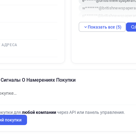
e******@britishnewspaperarc
w*******@britishnewspaperar
p*******@britishnewspaperar
d************@britishnewspa
Показать все (5)
 АДРЕСА
ve Сигналы О Намерениях Покупки
окупке…
окупки для
любой компании
через API или панель управления.
ий покупки