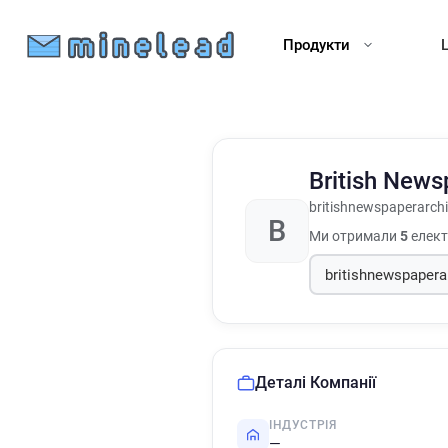
Продукти
British News
britishnewspaperarchi
B
Ми отримали
5
електр
Деталі Компанії
ІНДУСТРІЯ
—