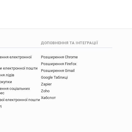
ДОПОВНЕННЯ ТА ІНТЕГРАЦІЇ
ення електронної
Розширення Chrome
Розширення Firefox
ки електронної пошти
Розширення Gmail
ня лідів
Google Таблиці
покупки
Zapier
ення соціальних
Zoho
рес
Хабспот
вої електронної пошти
I