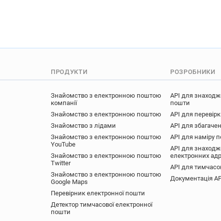
ПРОДУКТИ
РОЗРОБНИКИ
Знайомство з електронною поштою
API для знаходж
компанії
пошти
Знайомство з електронною поштою
API для перевір
Знайомство з лідами
API для збагачен
Знайомство з електронною поштою
API для наміру 
YouTube
API для знаходж
Знайомство з електронною поштою
електронних ад
Twitter
API для тимчасо
Знайомство з електронною поштою
Документація AP
Google Maps
Перевірник електронної пошти
Детектор тимчасової електронної
пошти