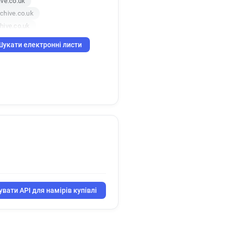
ve.co.uk
chive.co.uk
hive.co.uk
hive.co.uk
Шукати електронні листи
вати API для намірів купівлі