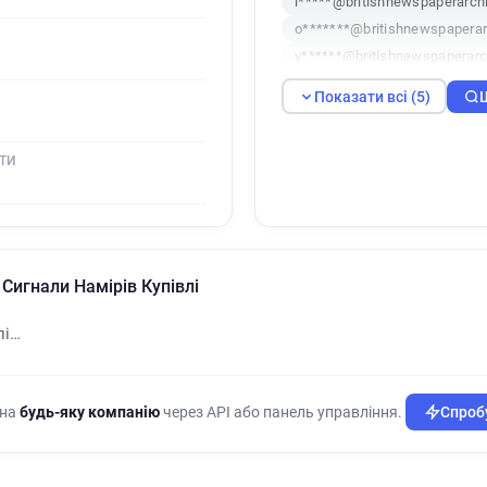
l*****@britishnewspaperarchi
o*******@britishnewspaperar
y******@britishnewspaperarc
k******@britishnewspaperarc
Показати всі (5)
ТИ
 Сигнали Намірів Купівлі
лі…
 на
будь-яку компанію
через API або панель управління.
Спробу