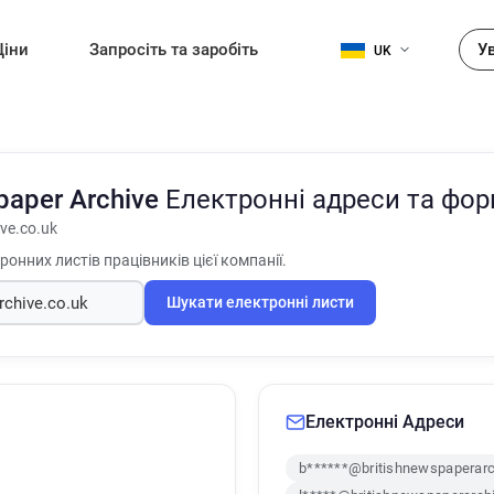
Ціни
Запросіть та заробіть
У
UK
paper Archive
Електронні адреси та фо
ve.co.uk
онних листів працівників цієї компанії.
Шукати електронні листи
Електронні Адреси
b******@britishnewspaperarc