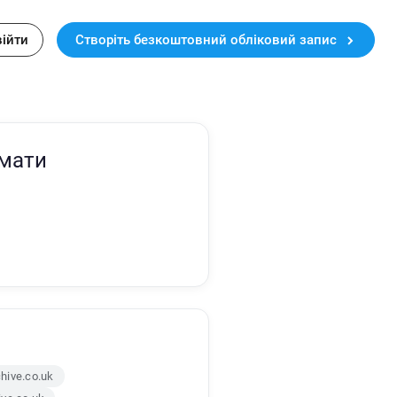
війти
Створіть безкоштовний обліковий запис
рмати
hive.co.uk