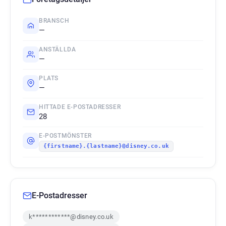
BRANSCH
—
ANSTÄLLDA
—
PLATS
—
HITTADE E-POSTADRESSER
28
E-POSTMÖNSTER
{firstname}.{lastname}@disney.co.uk
E-Postadresser
k************@disney.co.uk