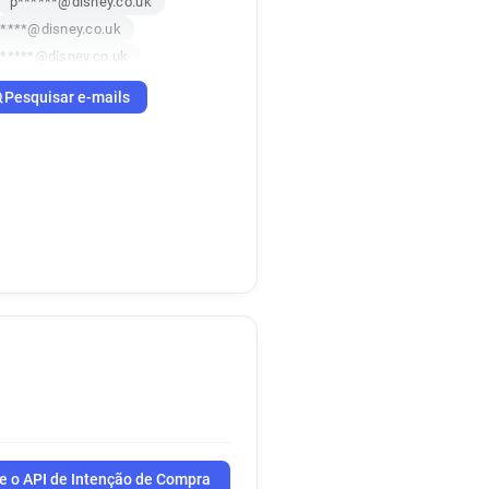
p******@disney.co.uk
*****@disney.co.uk
******@disney.co.uk
w******@disney.co.uk
Pesquisar e-mails
***@disney.co.uk
c***********@disney.co.uk
x*******@disney.co.uk
k********@disney.co.uk
n*****@disney.co.uk
o*********@disney.co.uk
d************@disney.co.uk
***********@disney.co.uk
*****@disney.co.uk
e o API de Intenção de Compra