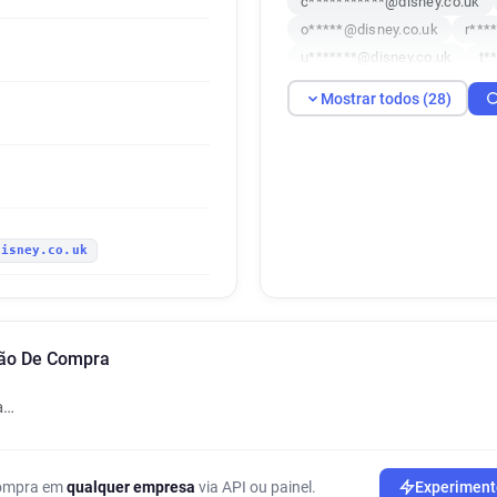
c***********@disney.co.uk
o*****@disney.co.uk
r***
u*******@disney.co.uk
t*
k***********@disney.co.uk
Mostrar todos (28)
g*****@disney.co.uk
v***
p************@disney.co.uk
f************@disney.co.uk
e************@disney.co.uk
c**********@disney.co.uk
disney.co.uk
x**********@disney.co.uk
v*********@disney.co.uk
b*******@disney.co.uk
d*
k*****@disney.co.uk
d***
ção De Compra
a…
 compra em
qualquer empresa
via API ou painel.
Experiment