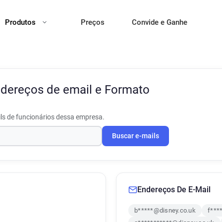
Produtos
Preços
Convide e Ganhe
dereços de email e Formato
ls de funcionários dessa empresa.
Buscar e-mails
Endereços De E-Mail
b*****@disney.co.uk
f***