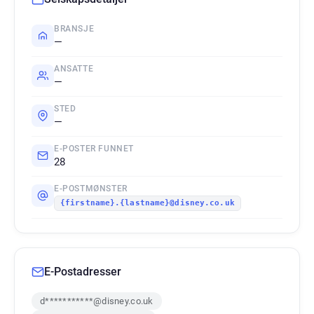
BRANSJE
—
ANSATTE
—
STED
—
E-POSTER FUNNET
28
E-POSTMØNSTER
{firstname}.{lastname}@disney.co.uk
E-Postadresser
d***********@disney.co.uk